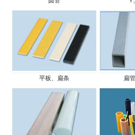
圆管
Y
平板、扁条
扁