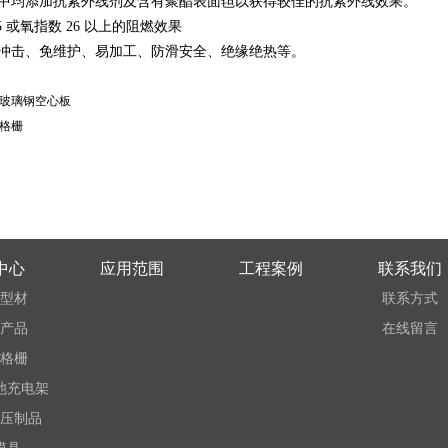
方中均添加抗紫外线剂及含有聚酯表面毡以获得较佳的抗紫外线效果。
25 或氧指数 26 以上的阻燃效果
耐冲击、免维护、易加工、防滑安全、绝缘绝热等。
玻璃钢空心板
格栅
中心
应用范围
工程案例
联系我们
型材
联系方式
产品
在线留言
格栅
池充电架
压制品