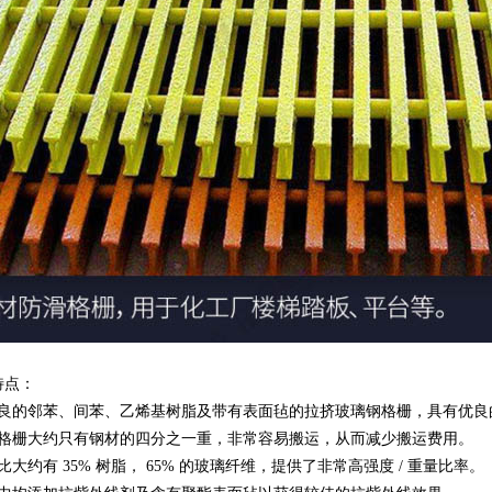
1
2
3
特点：
优良的邻苯、间苯、乙烯基树脂及带有表面毡的拉挤玻璃钢格栅，具有优良
钢格栅大约只有钢材的四分之一重，非常容易搬运，从而减少搬运费用。
大约有 35% 树脂， 65% 的玻璃纤维，提供了非常高强度 / 重量比率。