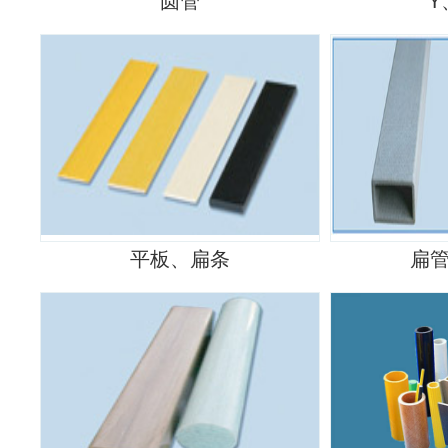
圆管
Y
平板、扁条
扁